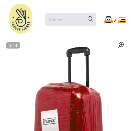
0
1
/
4