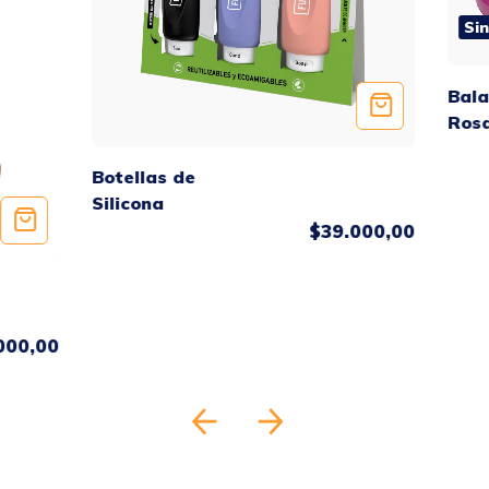
Si
Bala
Ros
Botellas de
Silicona
$39.000,00
000,00