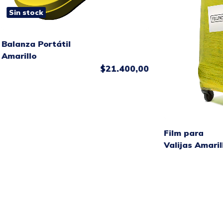
Sin stock
Balanza Portátil
Amarillo
$21.400,00
Film para
Valijas Amaril